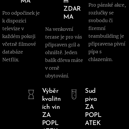
MA
m
Pro pánské akce,
ZDAR
rozlučky se
Pro odpočinek je
MA
svobodu či
k dispozici
firemní
televize v
Na venkovní
teambuilding je
každém pokoji
terase je pro vás
připravena pivní
včetně filmové
připraven gril a
pípa s
databáze
ohniště. Jeden
chlazením.
Netflix.
balík dřeva máte
v ceně
ubytování.
Výběr
Sud
kvalitn
piva
ích vín
ZA
ZA
POPL
POPL
ATEK