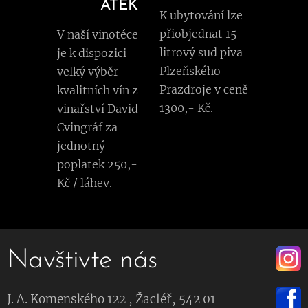
ATEK
K ubytování lze
přiobjednat 15
V naší vinotéce
litrový sud piva
je k dispozici
Plzeňského
velký výběr
Prazdroje v ceně
kvalitních vín z
1300,- Kč.
vinařství David
Cvingráf za
jednotný
poplatek 250,-
Kč / láhev.
Navštivte nás
J. A. Komenského 122 , Žacléř, 542 01