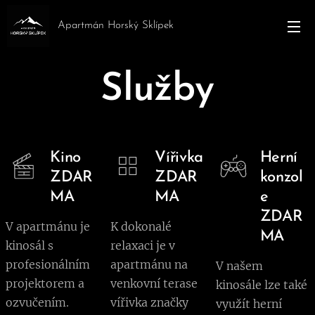
Apartmán Horský Sklípek
Služby
Kino
Vířivka
Herní
ZDAR
ZDAR
konzol
MA
MA
e
ZDAR
V apartmánu je
K dokonalé
MA
kinosál s
relaxaci je v
profesionálním
apartmánu na
V našem
projektorem a
venkovní terase
kinosále lze také
ozvučením.
vířivka značky
využít herní