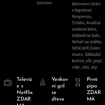
internet.
kávovaru Catler
s kapslemi
Nespresso,
Tchibo, kvalitní
zrnková káva,
mlýnek na kafe,
šlehač na mléko,
NESCAFÉ Dolce
Gusto. Základní
koření, sůl, pepř,
cukr, olej, atp.
Televiz
Venkov
Pivní
e s
ní gril
pípa
Netflix
se
ZDAR
ZDAR
dřeve
MA