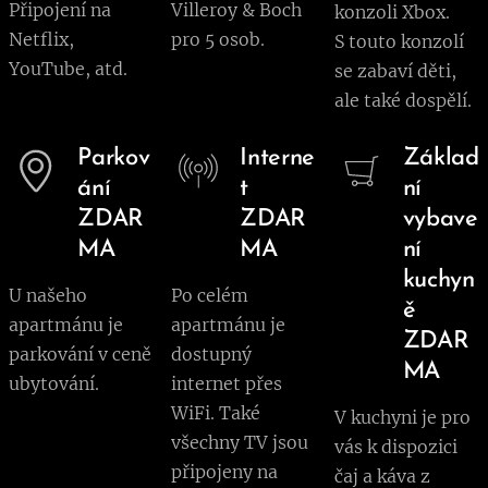
Připojení na
Villeroy & Boch
konzoli Xbox.
Netflix,
pro 5 osob.
S touto konzolí
YouTube, atd.
se zabaví děti,
ale také dospělí.
Parkov
Interne
Základ
ání
t
ní
ZDAR
ZDAR
vybave
MA
MA
ní
kuchyn
U našeho
Po celém
ě
apartmánu je
apartmánu je
ZDAR
parkování v ceně
dostupný
MA
ubytování.
internet přes
WiFi. Také
V kuchyni je pro
všechny TV jsou
vás k dispozici
připojeny na
čaj a káva z