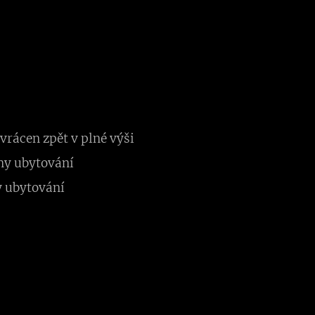
rácen zpět v plné výši
ny ubytování
y ubytování