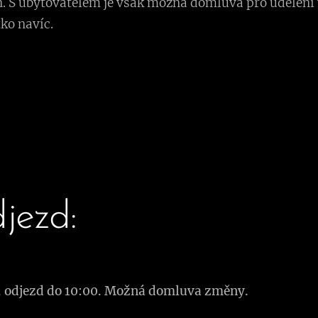
n. S ubytovatelem je však možná domluva pro udělení 
ko navíc.
djezd:
0, odjezd do 10:00. Možná domluva změny.