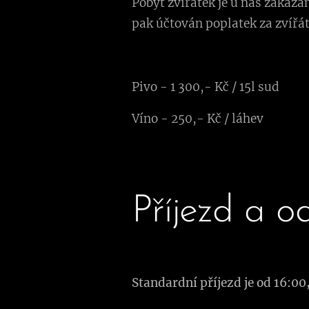
Pobyt zvířátek je u nás zakázá
pak účtován poplatek za zvířát
Pivo - 1 300,- Kč / 15l sud
Víno - 250,- Kč / láhev
Příjezd a o
Standardní příjezd je od 16:0