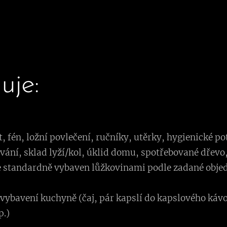
uje:
t, fén, ložní povlečení, ručníky, utěrky, hygienické p
ání, sklad lyží/kol, úklid domu, spotřebované dřevo, 
e standardně vybaven lůžkovinami podle zadané objed
ní vybavení kuchyně (čaj, pár kapslí do kapslového káv
p.)