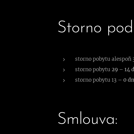
Storno pod
storno pobytu alespoň
3
storno pobytu
29 – 14 
storno pobytu 13
– 0 dn
Smlouva: