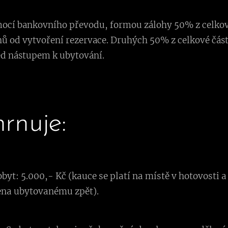
mocí bankovního převodu, formou zálohy 50% z celkové
ů od vytvoření rezervace. Druhých 50% z celkové část
ed nástupem k ubytování.
rnuje:
yt: 5.000,- Kč (kauce se platí na místě v hotovosti 
ena ubytovanému zpět).