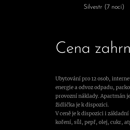
Silvestr (7 nocí)
Cena zahrn
Ubytování pro 12 osob, interne
energie a odvoz odpadu, parkov
provozní náklady. Apartmán j
židlička je k dispozici.
V ceně je k dispozici i základ
koření, sůl, pepř, olej, cukr, at