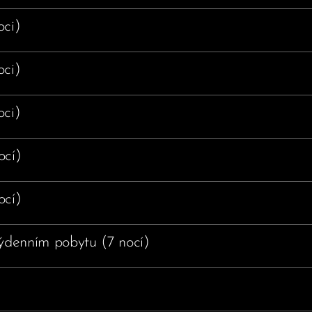
oci)
oci)
oci)
ocí)
ocí)
ýdenním pobytu (7 nocí)