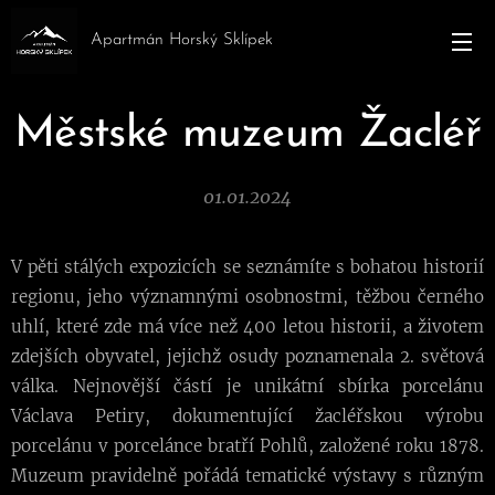
Apartmán Horský Sklípek
Městské muzeum Žacléř
01.01.2024
V pěti stálých expozicích se seznámíte s bohatou historií
regionu, jeho významnými osobnostmi, těžbou černého
uhlí, které zde má více než 400 letou historii, a životem
zdejších obyvatel, jejichž osudy poznamenala 2. světová
válka. Nejnovější částí je unikátní sbírka porcelánu
Václava Petiry, dokumentující žacléřskou výrobu
porcelánu v porcelánce bratří Pohlů, založené roku 1878.
Muzeum pravidelně pořádá tematické výstavy s různým