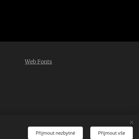
Web Fonts
Přijmout nezbytné
Přijmout vše