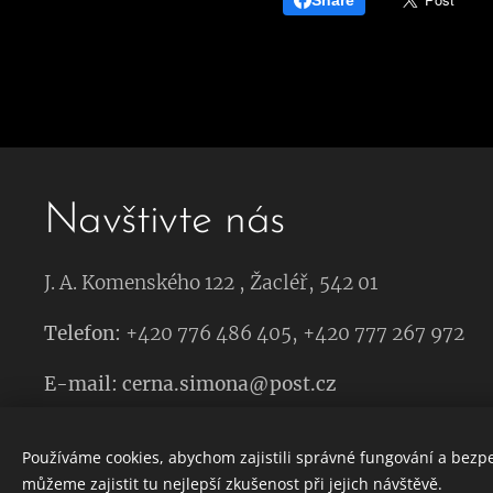
Share
Navštivte nás
J. A. Komenského 122 , Žacléř, 542 01
Telefon:
+420 776 486 405, +420 777 267 972
E-mail: cerna.simona@post.cz
Používáme cookies, abychom zajistili správné fungování a bezp
můžeme zajistit tu nejlepší zkušenost při jejich návštěvě.