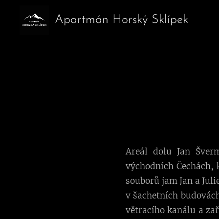
Apartmán Horský Sklípek
Areál dolu Jan Šver
východních Čechách, k
souborů jam Jan a Juli
v šachetních budovách 
větracího kanálu a za