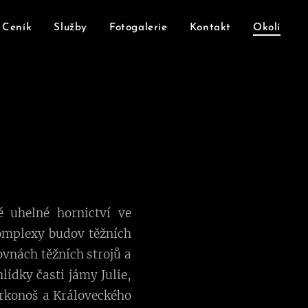
Ceník
Služby
Fotogalerie
Kontakt
Okolí
 uhelné hornictví ve
Komplexy budov těžních
ovnách těžních strojů a
lídky časti jámy Julie,
Krkonoš a Královeckého